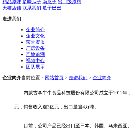
精品原味
多味瓜子
南瓜子
出口级原料
天猫店铺
联系我们
瓜子巴巴
走进我们
企业简介
企业文化
荣誉资质
厂房设备
产地追溯
视频中心
团队展示
企业简介
当前位置：
网站首页
>
走进我们
>
企业简介
内蒙古李牛牛食品科技股份有限公司成立于2012年，注
元，销售收入逾3亿元，出口量逾4万吨。
目前，公司产品已经出口至日本、韩国、马来西亚、印