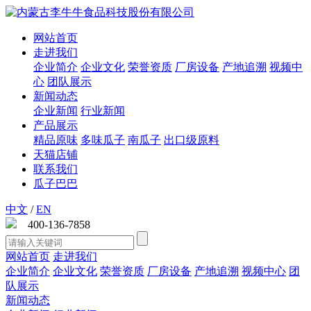
网站首页
走进我们
企业简介
企业文化
荣誉资质
厂房设备
产地追溯
视频中
心
团队展示
新闻动态
企业新闻
行业新闻
产品展示
精品原味
多味瓜子
南瓜子
出口级原料
天猫店铺
联系我们
瓜子巴巴
中文
/
EN
400-136-7858
网站首页
走进我们
企业简介
企业文化
荣誉资质
厂房设备
产地追溯
视频中心
团
队展示
新闻动态