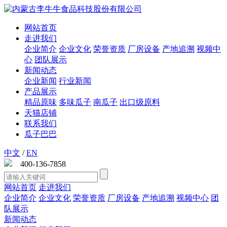
网站首页
走进我们
企业简介
企业文化
荣誉资质
厂房设备
产地追溯
视频中
心
团队展示
新闻动态
企业新闻
行业新闻
产品展示
精品原味
多味瓜子
南瓜子
出口级原料
天猫店铺
联系我们
瓜子巴巴
中文
/
EN
400-136-7858
网站首页
走进我们
企业简介
企业文化
荣誉资质
厂房设备
产地追溯
视频中心
团
队展示
新闻动态