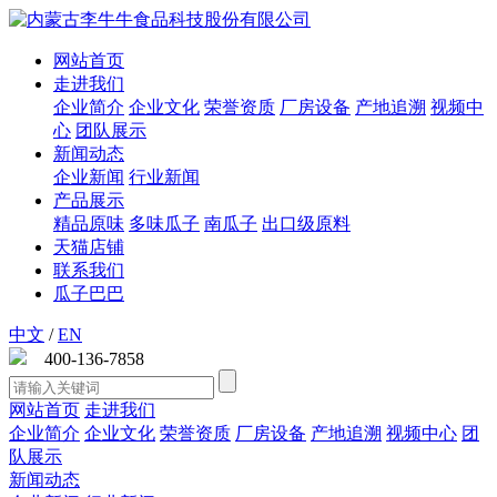
网站首页
走进我们
企业简介
企业文化
荣誉资质
厂房设备
产地追溯
视频中
心
团队展示
新闻动态
企业新闻
行业新闻
产品展示
精品原味
多味瓜子
南瓜子
出口级原料
天猫店铺
联系我们
瓜子巴巴
中文
/
EN
400-136-7858
网站首页
走进我们
企业简介
企业文化
荣誉资质
厂房设备
产地追溯
视频中心
团
队展示
新闻动态