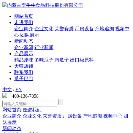
网站首页
走进我们
企业简介
企业文化
荣誉资质
厂房设备
产地追溯
视频中
心
团队展示
新闻动态
企业新闻
行业新闻
产品展示
精品原味
多味瓜子
南瓜子
出口级原料
天猫店铺
联系我们
瓜子巴巴
中文
/
EN
400-136-7858
网站首页
走进我们
企业简介
企业文化
荣誉资质
厂房设备
产地追溯
视频中心
团
队展示
新闻动态