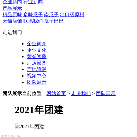
企业新闻
行业新闻
产品展示
精品原味
多味瓜子
南瓜子
出口级原料
天猫店铺
联系我们
瓜子巴巴
走进我们
企业简介
企业文化
荣誉资质
厂房设备
产地追溯
视频中心
团队展示
团队展示
当前位置：
网站首页
>
走进我们
>
团队展示
2021年团建