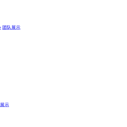
心
团队展示
展示