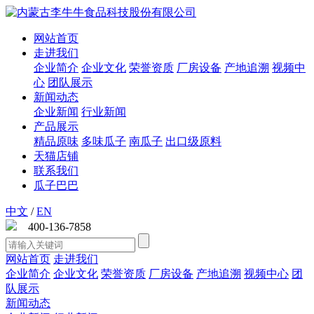
网站首页
走进我们
企业简介
企业文化
荣誉资质
厂房设备
产地追溯
视频中
心
团队展示
新闻动态
企业新闻
行业新闻
产品展示
精品原味
多味瓜子
南瓜子
出口级原料
天猫店铺
联系我们
瓜子巴巴
中文
/
EN
400-136-7858
网站首页
走进我们
企业简介
企业文化
荣誉资质
厂房设备
产地追溯
视频中心
团
队展示
新闻动态